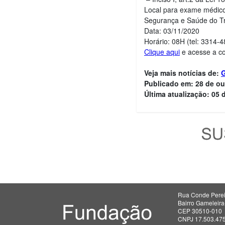
Local para exame médico
Segurança e Saúde do T
Data: 03/11/2020
Horário: 08H (tel: 3314-
Clique aqui
e acesse a c
Veja mais notícias de:
G
Publicado em: 28 de ou
Última atualização: 05 
Rua Conde Perei
Bairro Gameleir
CEP 30510-010
CNPJ 17.503.47