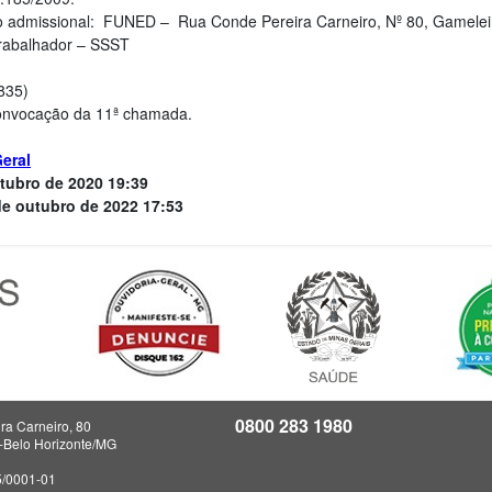
 admissional: FUNED – Rua Conde Pereira Carneiro, Nº 80, Gameleir
rabalhador – SSST
4835)
onvocação da 11ª chamada.
eral
tubro de 2020 19:39
de outubro de 2022 17:53
0800 283 1980
ra Carneiro, 80
a-Belo Horizonte/MG
5/0001-01