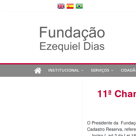
INSTITUCIONAL
SERVIÇOS
CIDADÃ
11ª Cha
O Presidente da Fundaç
Cadastro Reserva, refer
– Inciso I, art.2 da Lei 1