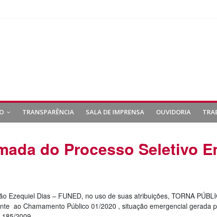
O
TRANSPARÊNCIA
SALA DE IMPRENSA
OUVIDORIA
TRA
mada do Processo Seletivo E
ão Ezequiel Dias – FUNED, no uso de suas atribuições, TORNA PÚB
ente ao Chamamento Público 01/2020 , situação emergencial gerada 
8.185/2009.