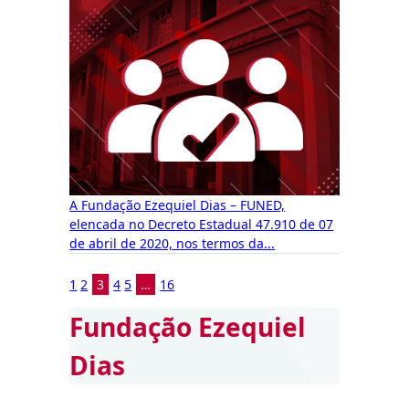
A Fundação Ezequiel Dias – FUNED,
elencada no Decreto Estadual 47.910 de 07
de abril de 2020, nos termos da...
1
2
3
4
5
…
16
Fundação Ezequiel
Dias