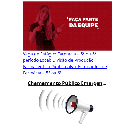
Vaga de Estágio: Farmácia – 5° ou 6°
período Local: Divisão de Produção
Farmacêutica Público-alvo: Estudantes de
Farmácia – 5° ou 6°...
Chamamento Público Emergencial Funed 01/2024