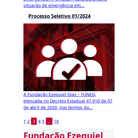
situação de emergência em...
Processo Seletivo 01/2024
A Fundação Ezequiel Dias – FUNED,
elencada no Decreto Estadual 47.910 de 07
de abril de 2020, nos termos da...
1
2
3
4
5
…
16
Fundação Ezequiel