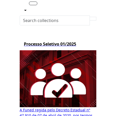
Processo Seletivo 01/2025
A Funed regida pelo Decreto Estadual nº
47.910 de 07 de abril de 2020, nos termos