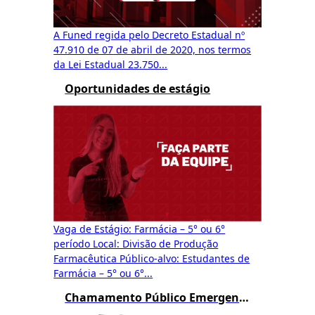
A Funed regida pelo Decreto Estadual nº
47.910 de 07 de abril de 2020, nos termos
da Lei Estadual 23.750...
Oportunidades de estágio
Vaga de Estágio: Farmácia – 5° ou 6°
período Local: Divisão de Produção
Farmacêutica Público-alvo: Estudantes de
Farmácia – 5° ou 6°...
Chamamento Público Emergencial Funed 01/2024