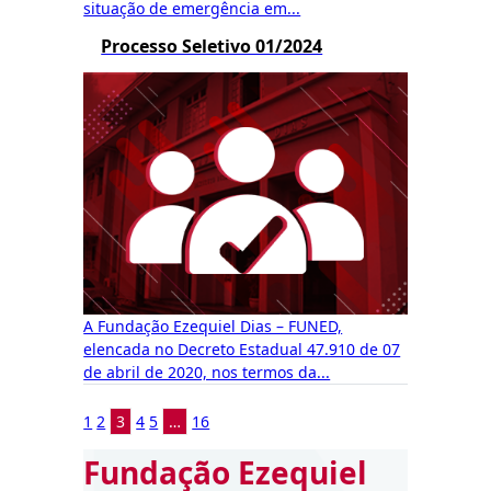
situação de emergência em...
Processo Seletivo 01/2024
A Fundação Ezequiel Dias – FUNED,
elencada no Decreto Estadual 47.910 de 07
de abril de 2020, nos termos da...
1
2
3
4
5
…
16
Fundação Ezequiel