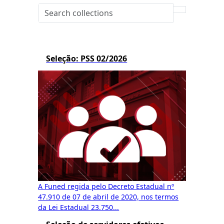
Seleção: PSS 02/2026
A Funed regida pelo Decreto Estadual nº
47.910 de 07 de abril de 2020, nos termos
da Lei Estadual 23.750...