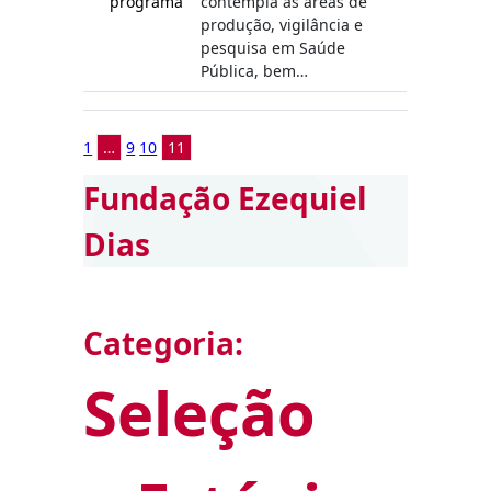
programa
contempla as áreas de
produção, vigilância e
pesquisa em Saúde
Pública, bem…
1
…
9
10
11
Fundação Ezequiel
Dias
Categoria:
Seleção