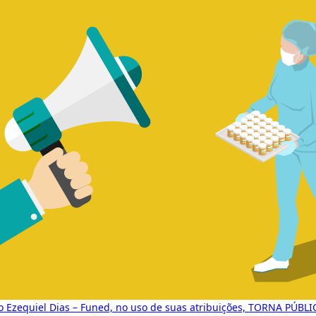
 Ezequiel Dias – Funed, no uso de suas atribuições, TORNA PÚBL