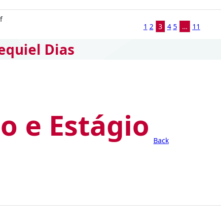
f
1
2
3
4
5
…
11
equiel Dias
o e Estágio
Back