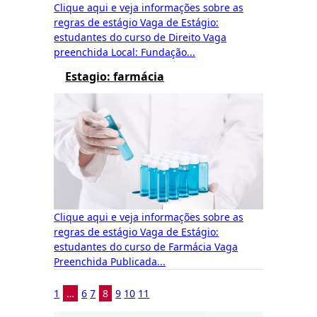
Clique aqui e veja informações sobre as
regras de estágio Vaga de Estágio:
estudantes do curso de Direito Vaga
preenchida Local: Fundação...
Estagio: farmácia
Clique aqui e veja informações sobre as
regras de estágio Vaga de Estágio:
estudantes do curso de Farmácia Vaga
Preenchida Publicada...
1
…
6
7
8
9
10
11