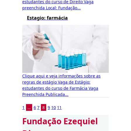
estudantes do curso de Direito Vaga
preenchida Local: Fundação...
Estagio: farmácia
Clique aqui e veja informações sobre as
regras de estágio Vaga de Estágio:
estudantes do curso de Farmácia Vaga
Preenchida Publicada...
1
…
6
7
8
9
10
11
Fundação Ezequiel