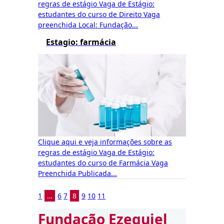
regras de estágio Vaga de Estágio:
estudantes do curso de Direito Vaga
preenchida Local: Fundação...
Estagio: farmácia
Clique aqui e veja informações sobre as
regras de estágio Vaga de Estágio:
estudantes do curso de Farmácia Vaga
Preenchida Publicada...
1
…
6
7
8
9
10
11
Fundação Ezequiel