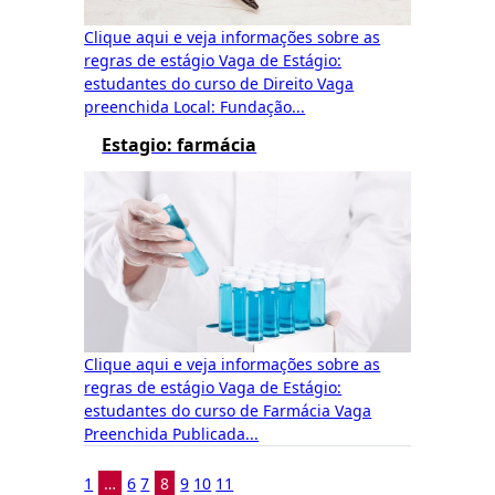
Clique aqui e veja informações sobre as
regras de estágio Vaga de Estágio:
estudantes do curso de Direito Vaga
preenchida Local: Fundação...
Estagio: farmácia
Clique aqui e veja informações sobre as
regras de estágio Vaga de Estágio:
estudantes do curso de Farmácia Vaga
Preenchida Publicada...
1
…
6
7
8
9
10
11