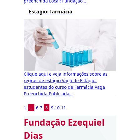
preenchida Local: Fundação...
Estagio: farmácia
Clique aqui e veja informações sobre as
regras de estágio Vaga de Estágio:
estudantes do curso de Farmácia Vaga
Preenchida Publicada...
1
…
6
7
8
9
10
11
Fundação Ezequiel
Dias