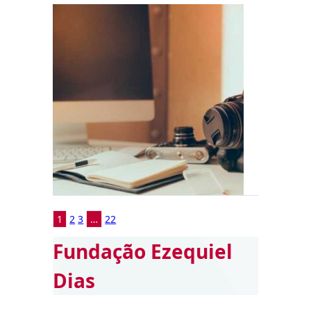
1
2
3
…
22
Fundação Ezequiel
Dias