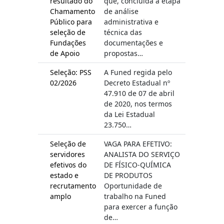
resultado do
que, concluída a etapa
Chamamento
de análise
Público para
administrativa e
seleção de
técnica das
Fundações
documentações e
de Apoio
propostas…
Seleção: PSS
A Funed regida pelo
02/2026
Decreto Estadual nº
47.910 de 07 de abril
de 2020, nos termos
da Lei Estadual
23.750…
Seleção de
VAGA PARA EFETIVO:
servidores
ANALISTA DO SERVIÇO
efetivos do
DE FÍSICO-QUÍMICA
estado e
DE PRODUTOS
recrutamento
Oportunidade de
amplo
trabalho na Funed
para exercer a função
de…