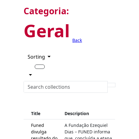
Categoria:
Geral
Back
Sorting
Title
Description
Funed
A Fundação Ezequiel
divulga
Dias – FUNED informa
resultado do
que, concluída a etapa