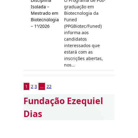
Disciplina
O Programa de Pós-
Isolada –
graduação em
Mestrado em
Biotecnologia da
Biotecnologia
Funed
– 1º/2026
(PPGBiotec/Funed)
informa aos
candidatos
interessados que
estará com as
inscrições abertas,
nos…
1
2
3
…
22
Fundação Ezequiel
Dias