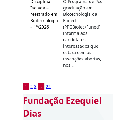
Disciplina
O Programa de Pós-
Isolada –
graduação em
Mestrado em
Biotecnologia da
Biotecnologia
Funed
– 1º/2026
(PPGBiotec/Funed)
informa aos
candidatos
interessados que
estará com as
inscrições abertas,
nos…
1
2
3
…
22
Fundação Ezequiel
Dias