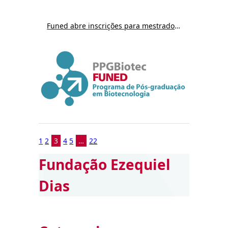
Funed abre inscrições para mestrado em Biotecnologia a partir do dia 9/12
1
2
3
4
5
…
22
Fundação Ezequiel
Dias