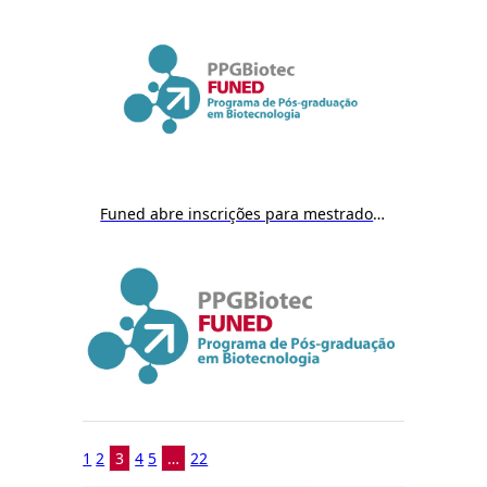
Funed abre inscrições para mestrado em Biotecnologia a partir do dia 9/12
1
2
3
4
5
…
22