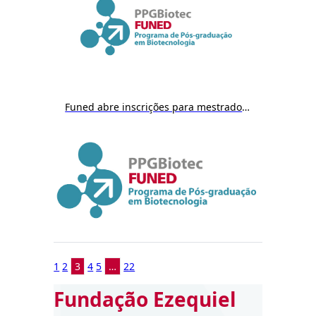
Funed abre inscrições para mestrado em Biotecnologia a partir do dia 9/12
1
2
3
4
5
…
22
Fundação Ezequiel