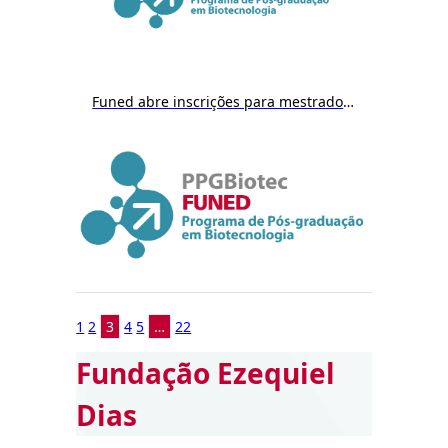
Funed abre inscrições para mestrado em Biotecnologia a partir do dia 9/12
1
2
3
4
5
…
22
Fundação Ezequiel
Dias