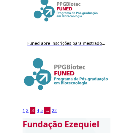
Funed abre inscrições para mestrado em Biotecnologia a partir do dia 9/12
1
2
3
4
5
…
22
Fundação Ezequiel