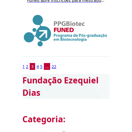
Funed abre inscrições para mestrado em Biotecnologia a partir do dia 9/12
1
2
3
4
5
…
22
Fundação Ezequiel
Dias
Categoria: