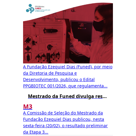
A Fundação Ezequiel Dias (Funed), por meio
da Diretoria de Pesquisa e
Desenvolvimento, publicou o Edital
PPGBIOTEC 001/2026, que regulamenta...
Mestrado da Funed divulga resultado preliminar da Etapa 3
M3
A Comissão de Seleção do Mestrado da
Fundação Ezequiel Dias publicou, nesta
sexta-feira (20/02), o resultado preliminar
da Etapa 3...