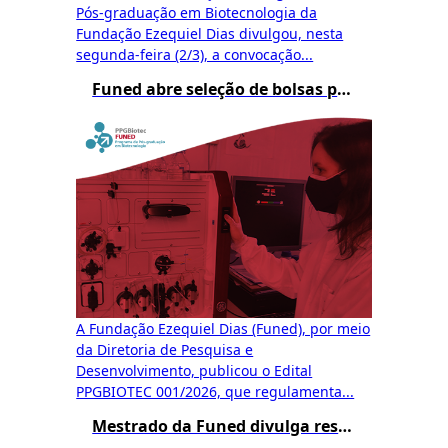
Pós-graduação em Biotecnologia da
Fundação Ezequiel Dias divulgou, nesta
segunda-feira (2/3), a convocação...
Funed abre seleção de bolsas para o Mestrado Profissional em Biotecnologia
A Fundação Ezequiel Dias (Funed), por meio
da Diretoria de Pesquisa e
Desenvolvimento, publicou o Edital
PPGBIOTEC 001/2026, que regulamenta...
Mestrado da Funed divulga resultado preliminar da Etapa 3