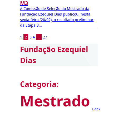
M3
A Comissão de Seleção do Mestrado da
Fundação Ezequiel Dias publicou, nesta
sexta-feira (20/02), o resultado preliminar
da Etapa 3...
1
2
3
4
…
27
Fundação Ezequiel
Dias
Categoria:
Mestrado
Back