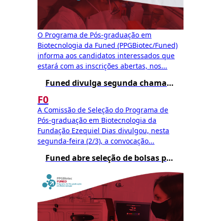
O Programa de Pós-graduação em
Biotecnologia da Funed (PPGBiotec/Funed)
informa aos candidatos interessados que
estará com as inscrições abertas, nos...
Funed divulga segunda chamada para matrícula no Mestrado Profissional em Biotecnologia – Edital 002/2025
F0
A Comissão de Seleção do Programa de
Pós-graduação em Biotecnologia da
Fundação Ezequiel Dias divulgou, nesta
segunda-feira (2/3), a convocação...
Funed abre seleção de bolsas para o Mestrado Profissional em Biotecnologia