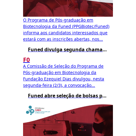
O Programa de Pós-graduação em
Biotecnologia da Funed (PPGBiotec/Funed)
informa aos candidatos interessados que
estará com as inscrições abertas, nos...
Funed divulga segunda chamada para matrícula no Mestrado Profissional em Biotecnologia – Edital 002/2025
F0
A Comissão de Seleção do Programa de
Pós-graduação em Biotecnologia da
Fundação Ezequiel Dias divulgou, nesta
segunda-feira (2/3), a convocação...
Funed abre seleção de bolsas para o Mestrado Profissional em Biotecnologia