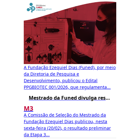
A Fundação Ezequiel Dias (Funed), por meio
da Diretoria de Pesquisa e
Desenvolvimento, publicou o Edital
PPGBIOTEC 001/2026, que regulamenta...
Mestrado da Funed divulga resultado preliminar da Etapa 3
M3
A Comissão de Seleção do Mestrado da
Fundação Ezequiel Dias publicou, nesta
sexta-feira (20/02), o resultado preliminar
da Etapa 3...