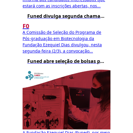
estará com as inscrições abertas, nos...
Funed divulga segunda chamada para matrícula no Mestrado Profissional em Biotecnologia – Edital 002/2025
F0
A Comissão de Seleção do Programa de
Pós-graduação em Biotecnologia da
Fundação Ezequiel Dias divulgou, nesta
segunda-feira (2/3), a convocação...
Funed abre seleção de bolsas para o Mestrado Profissional em Biotecnologia
A Fundação Ezequiel Dias (Funed), por meio