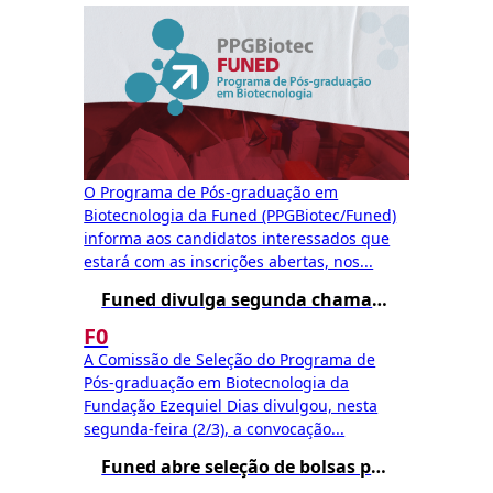
O Programa de Pós-graduação em
Biotecnologia da Funed (PPGBiotec/Funed)
informa aos candidatos interessados que
estará com as inscrições abertas, nos...
Funed divulga segunda chamada para matrícula no Mestrado Profissional em Biotecnologia – Edital 002/2025
F0
A Comissão de Seleção do Programa de
Pós-graduação em Biotecnologia da
Fundação Ezequiel Dias divulgou, nesta
segunda-feira (2/3), a convocação...
Funed abre seleção de bolsas para o Mestrado Profissional em Biotecnologia