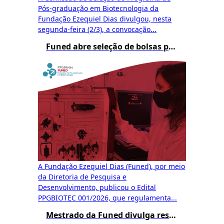
Pós-graduação em Biotecnologia da
Fundação Ezequiel Dias divulgou, nesta
segunda-feira (2/3), a convocação...
Funed abre seleção de bolsas para o Mestrado Profissional em Biotecnologia
A Fundação Ezequiel Dias (Funed), por meio
da Diretoria de Pesquisa e
Desenvolvimento, publicou o Edital
PPGBIOTEC 001/2026, que regulamenta...
Mestrado da Funed divulga resultado preliminar da Etapa 3