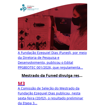
A Fundação Ezequiel Dias (Funed), por meio
da Diretoria de Pesquisa e
Desenvolvimento, publicou o Edital
PPGBIOTEC 001/2026, que regulamenta...
Mestrado da Funed divulga resultado preliminar da Etapa 3
M3
A Comissão de Seleção do Mestrado da
Fundação Ezequiel Dias publicou, nesta
sexta-feira (20/02), o resultado preliminar
da Etapa 3...