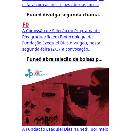
estará com as inscrições abertas, nos...
Funed divulga segunda chamada para matrícula no Mestrado Profissional em Biotecnologia – Edital 002/2025
F0
A Comissão de Seleção do Programa de
Pós-graduação em Biotecnologia da
Fundação Ezequiel Dias divulgou, nesta
segunda-feira (2/3), a convocação...
Funed abre seleção de bolsas para o Mestrado Profissional em Biotecnologia
A Fundação Ezequiel Dias (Funed), por meio