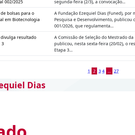
tal 002/2025
segunda-feira (2/3), a convocação…
 de bolsas para o
A Fundação Ezequiel Dias (Funed), por 
al em Biotecnologia
Pesquisa e Desenvolvimento, publicou 
001/2026, que regulamenta…
divulga resultado
A Comissão de Seleção do Mestrado da 
 3
publicou, nesta sexta-feira (20/02), o r
Etapa 3…
1
2
3
4
…
27
equiel Dias
ado