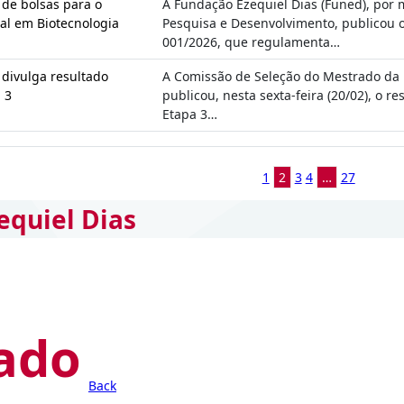
 de bolsas para o
A Fundação Ezequiel Dias (Funed), por 
al em Biotecnologia
Pesquisa e Desenvolvimento, publicou 
001/2026, que regulamenta…
divulga resultado
A Comissão de Seleção do Mestrado da 
 3
publicou, nesta sexta-feira (20/02), o r
Etapa 3…
1
2
3
4
…
27
equiel Dias
ado
Back