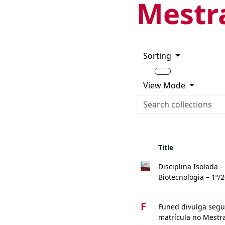
Mestr
Sorting
View Mode
Title
Disciplina Isolada 
Biotecnologia – 1º/
F
Funed divulga seg
matrícula no Mestra