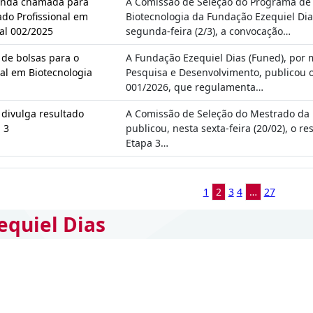
unda chamada para
A Comissão de Seleção do Programa de
do Profissional em
Biotecnologia da Fundação Ezequiel Dia
tal 002/2025
segunda-feira (2/3), a convocação…
 de bolsas para o
A Fundação Ezequiel Dias (Funed), por 
al em Biotecnologia
Pesquisa e Desenvolvimento, publicou 
001/2026, que regulamenta…
divulga resultado
A Comissão de Seleção do Mestrado da 
 3
publicou, nesta sexta-feira (20/02), o r
Etapa 3…
1
2
3
4
…
27
equiel Dias