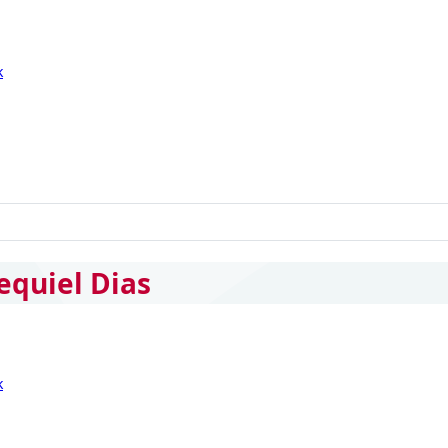
k
equiel Dias
k