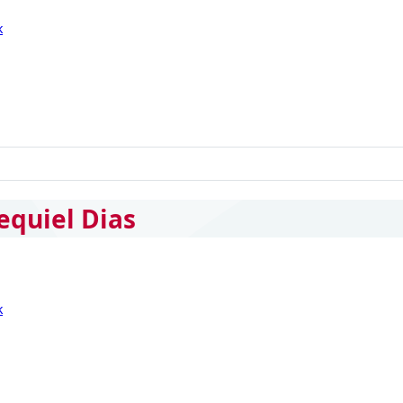
k
equiel Dias
k