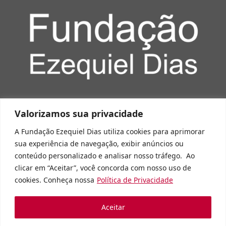
0800 283 1980
Rua Conde Pereira
Copyright © 2018
Valorizamos sua privacidade
Carneiro, 80
Fundação Ezequiel
Bairro Gameleira-Belo
Dias.
Horizonte/MG
Todos os direitos
A Fundação Ezequiel Dias utiliza cookies
para aprimorar
CEP 30510-010
reservados.
sua experiência de navegação, exibir anúncios ou
CNPJ
Aspectos legais e
17.503.475/0001-01
responsabilidades
conteúdo personalizado e analisar nosso tráfego
.
Ao
Política de privacidade
clicar em “Aceitar”, você concorda com nosso uso de
cookies
.
Conheça nossa
Política de Privacidade
Aceitar